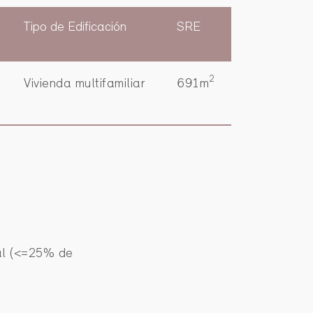
Tipo de Edificación
SRE
2
Vivienda multifamiliar
691m
al (<=25% de