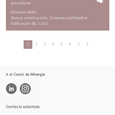
provisional
Böckten 4461
Nueva construcción, Vivienda multifamiliar
Edificación BL-1310
1
2
3
4
5
6
7
Ir al Canal de Minergie
Contacto solicitado