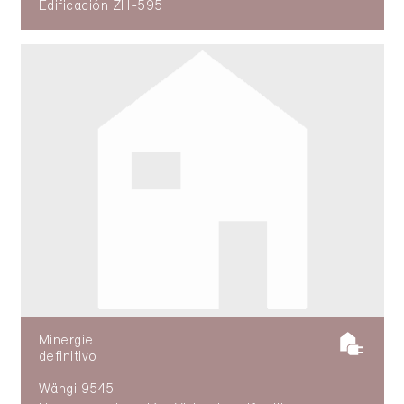
Edificación ZH-595
Minergie
definitivo
Wängi 9545