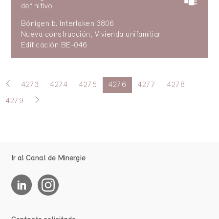
definitivo
Bönigen b. Interlaken 3806
Nueva construcción, Vivienda unifamiliar
Edificación BE-046
4273
4274
4275
4276
4277
4278
4279
Ir al Canal de Minergie