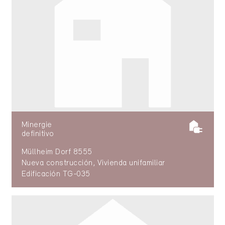
Minergie
definitivo
Müllheim Dorf 8555
Nueva construcción, Vivienda unifamiliar
Edificación TG-035