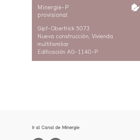
Minergie-P
provisional
Gipf-Oberfrick 5073
Nueva construcción, Vivienda
multifamiliar
Edificación AG-1140-P
Ir al Canal de Minergie