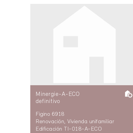
Minergie-A-ECO
definitivo
Figino 6918
Renovación, Vivienda unifamiliar
Edificación TI-018-A-ECO