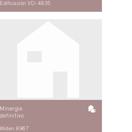
Edificación VD-4835
Minergie
definitivo
Widen 8967