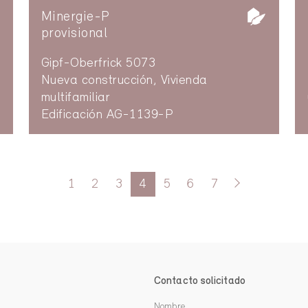
Minergie-P
provisional
Gipf-Oberfrick 5073
Nueva construcción, Vivienda
multifamiliar
Edificación AG-1139-P
1
2
3
4
5
6
7
Contacto solicitado