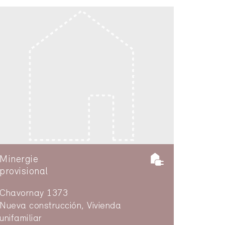
Minergie
provisional
Chavornay 1373
Nueva construcción, Vivienda
unifamiliar