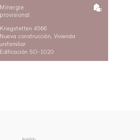
Minergie
provisional
Kriegstetten 4566
Nueva construcción, Vivienda
unifamiliar
Edificación SO-1020