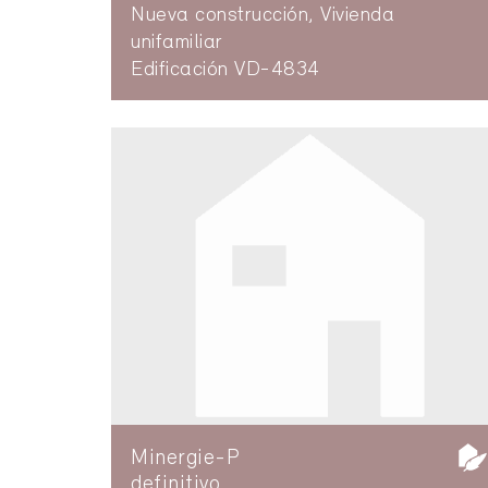
Nueva construcción, Vivienda
unifamiliar
Edificación VD-4834
Minergie-P
definitivo