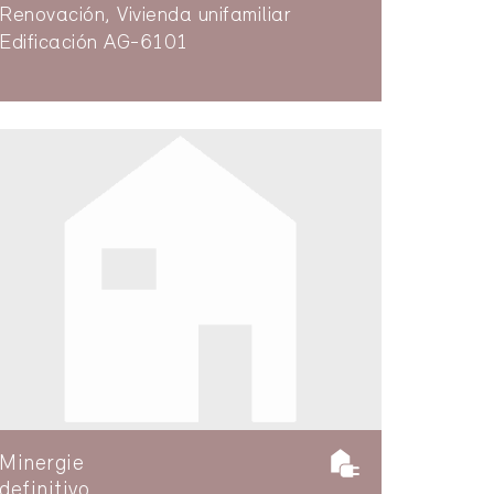
Renovación, Vivienda unifamiliar
Edificación AG-6101
Minergie
definitivo