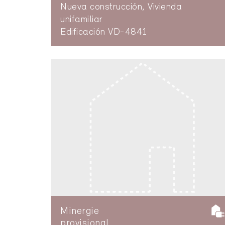
Nueva construcción, Vivienda
unifamiliar
Edificación VD-4841
Minergie
provisional