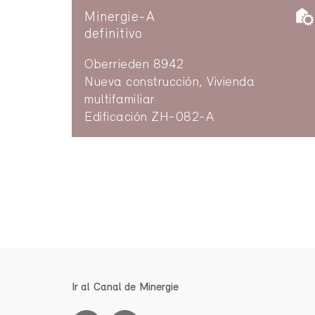
Minergie-A
definitivo
Oberrieden 8942
Nueva construcción, Vivienda
multifamiliar
Edificación ZH-082-A
Ir al Canal de Minergie