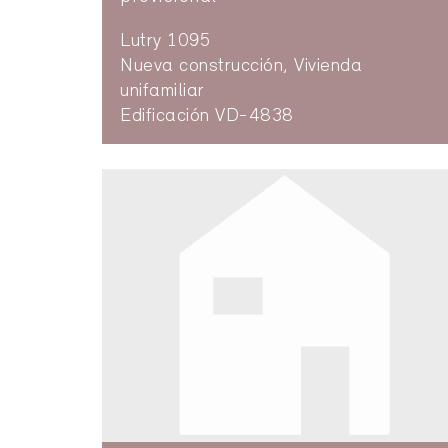
Lutry 1095
Nueva construcción, Vivienda
unifamiliar
Edificación VD-4838