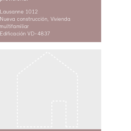
Lausanne 1012
Nueva construcción, Vivienda
multifamiliar
Edificación VD-4837