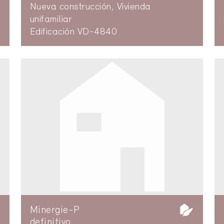
Nueva construcción, Vivienda
unifamiliar
Edificación VD-4840
Minergie-P
definitivo