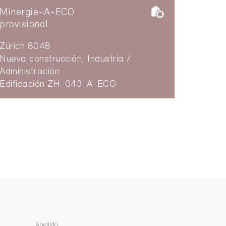
Minergie-A-ECO
provisional
Zürich 8048
Nueva construcción, Industria /
Administración
Edificación ZH-043-A-ECO