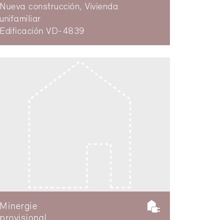
Nueva construcción, Vivienda
unifamiliar
Edificación VD-4839
Minergie
provisional