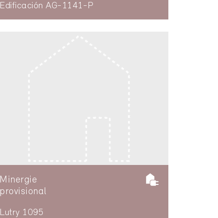
Edificación AG-1141-P
Minergie
provisional
Lutry 1095