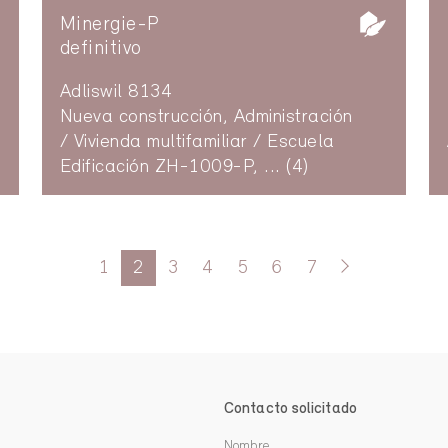
Minergie-P
definitivo
Adliswil 8134
Nueva construcción, Administración
/ Vivienda multifamiliar / Escuela
Edificación ZH-1009-P, ... (4)
1
2
3
4
5
6
7
Contacto solicitado